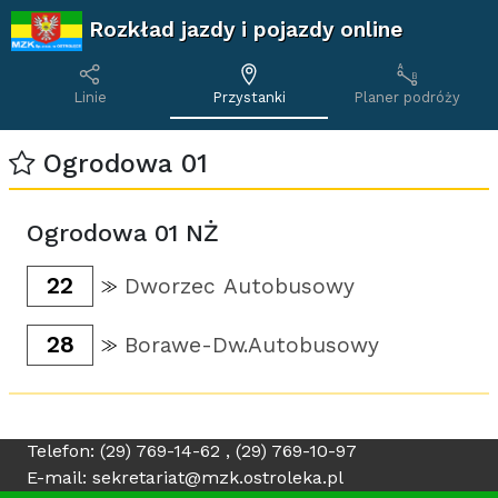
Rozkład jazdy i pojazdy online
Linie
Przystanki
Planer podróży
Ogrodowa 01
Ogrodowa 01 NŻ
22
Dworzec Autobusowy
28
Borawe-Dw.Autobusowy
Telefon: (29) 769-14-62 , (29) 769-10-97
E-mail: sekretariat@mzk.ostroleka.pl