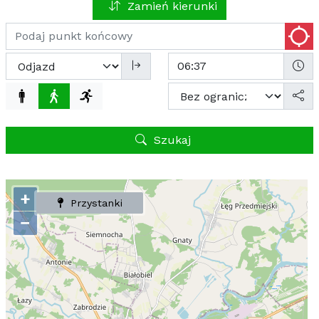
Zamień kierunki
Szukaj
+
Przystanki
−