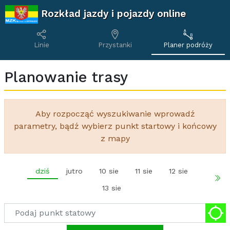
Rozkład jazdy i pojazdy online
Linie
Przystanki
Planer podróży
Planowanie trasy
Aby rozpocząć wyszukiwanie wprowadź
parametry, bądź wybierz punkt startowy i końcowy
z mapy
dziś
jutro
10 sie
11 sie
12 sie
Na
13 sie