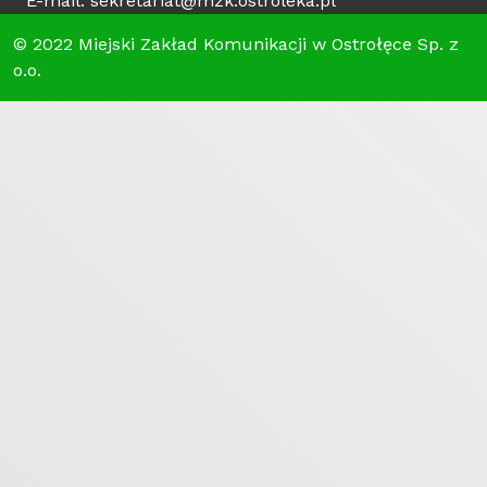
E-mail: sekretariat@mzk.ostroleka.pl
© 2022 Miejski Zakład Komunikacji w Ostrołęce Sp. z
o.o.