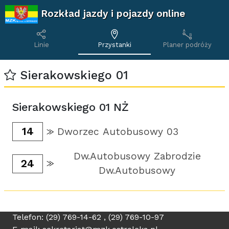
Rozkład jazdy i pojazdy online
Linie
Przystanki
Planer podróży
Sierakowskiego 01
Sierakowskiego 01 NŻ
14
Dworzec Autobusowy 03
Dw.Autobusowy Zabrodzie
24
Dw.Autobusowy
Telefon: (29) 769-14-62 , (29) 769-10-97