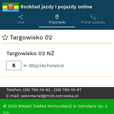
Rozkład jazdy i pojazdy online
Linie
Przystanki
Planer podróży
Targowisko 02
Targowisko 02 NŻ
8
Wojciechowice
Telefon: (29) 769-14-62 , (29) 769-10-97
E-mail: sekretariat@mzk.ostroleka.pl
© 2022 Miejski Zakład Komunikacji w Ostrołęce Sp. z
o.o.