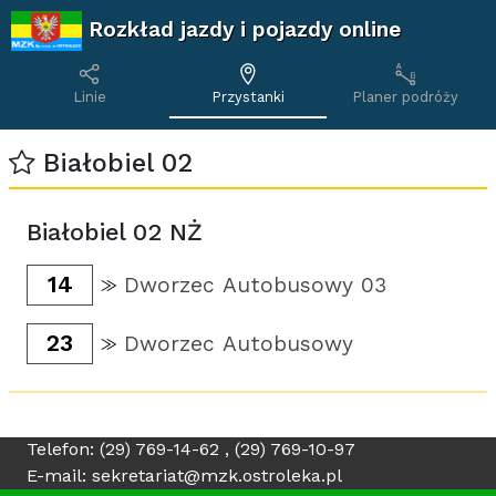
Rozkład jazdy i pojazdy online
Linie
Przystanki
Planer podróży
Białobiel 02
Białobiel 02 NŻ
14
Dworzec Autobusowy 03
23
Dworzec Autobusowy
Telefon: (29) 769-14-62 , (29) 769-10-97
E-mail: sekretariat@mzk.ostroleka.pl