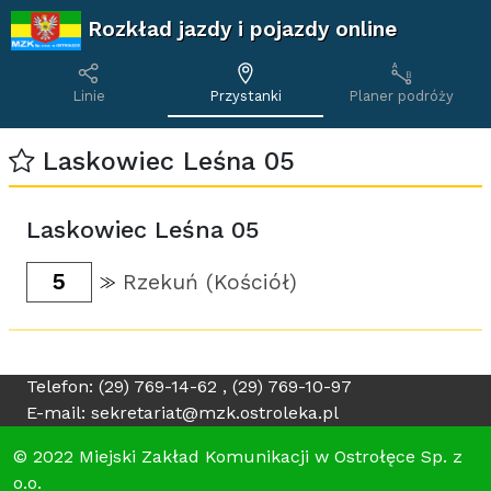
Rozkład jazdy i pojazdy online
Linie
Przystanki
Planer podróży
Laskowiec Leśna 05
Laskowiec Leśna 05
5
Rzekuń (Kościół)
Telefon: (29) 769-14-62 , (29) 769-10-97
E-mail: sekretariat@mzk.ostroleka.pl
© 2022 Miejski Zakład Komunikacji w Ostrołęce Sp. z
o.o.