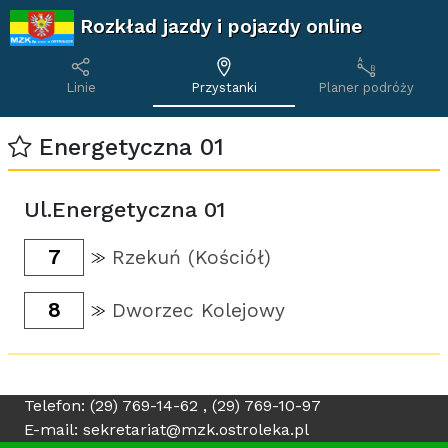
Rozkład jazdy i pojazdy online
Linie
Przystanki
Planer podróży
Energetyczna 01
Ul.Energetyczna 01
7
Rzekuń (Kościół)
8
Dworzec Kolejowy
Telefon: (29) 769-14-62 , (29) 769-10-97
E-mail: sekretariat@mzk.ostroleka.pl