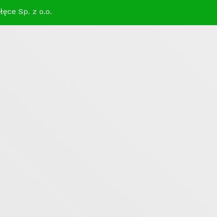
ęce Sp. z o.o.