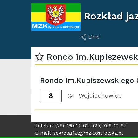
Rozkład jaz
Linie
Rondo im.Kupiszewsk
Rondo im.Kupiszewskiego 
8
Wojciechowice
Telefon: (29) 769-14-62 , (29) 769-10-97
E-mail: sekretariat@mzk.ostroleka.pl