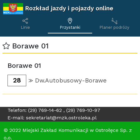
Rozkład jazdy i pojazdy online
Linie
Przystanki
Planer podróży
Borawe 01
Borawe 01
28
Dw.Autobusowy-Borawe
Telefon: (29) 769-14-62 , (29) 769-10-97
E-mail: sekretariat@mzk.ostroleka.pl
© 2022 Miejski Zakład Komunikacji w Ostrołęce Sp. z
o.o.