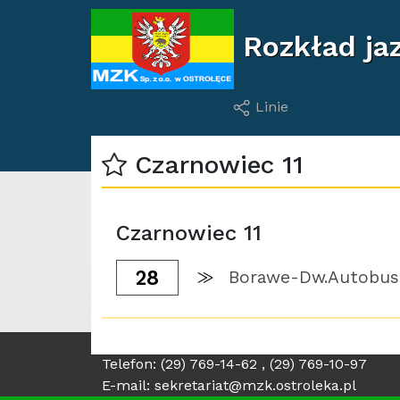
Rozkład jaz
Linie
Czarnowiec 11
Czarnowiec 11
28
Borawe-Dw.Autobu
Telefon: (29) 769-14-62 , (29) 769-10-97
E-mail: sekretariat@mzk.ostroleka.pl