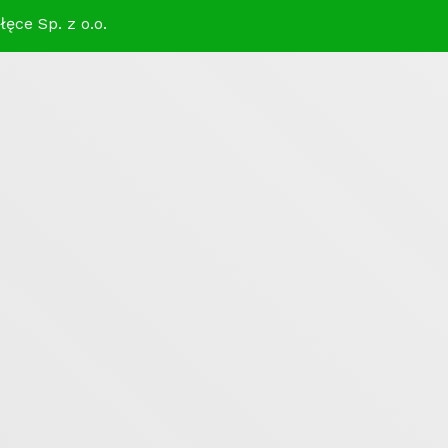
ęce Sp. z o.o.